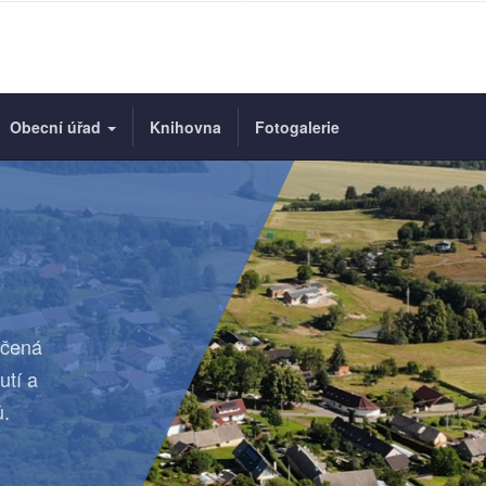
Obecní úřad
Knihovna
Fotogalerie
rčená
utí a
ů.