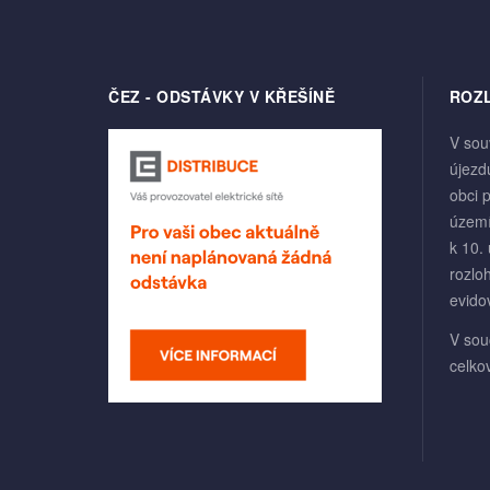
ČEZ - ODSTÁVKY V KŘEŠÍNĚ
ROZ
V sou
újezd
obci p
územ
k 10.
rozlo
evido
V sou
celko