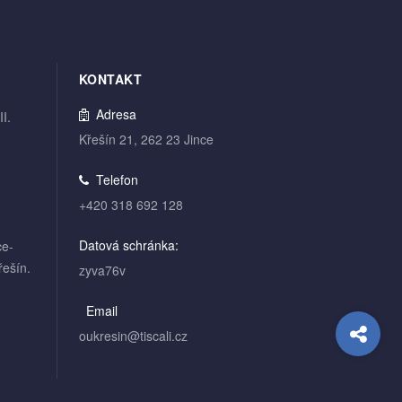
KONTAKT
Adresa
I.
Křešín 21, 262 23 Jince
Telefon
+420 318 692 128
Datová schránka:
ce-
ešín.
zyva76v
Email
oukresin@tiscali.cz