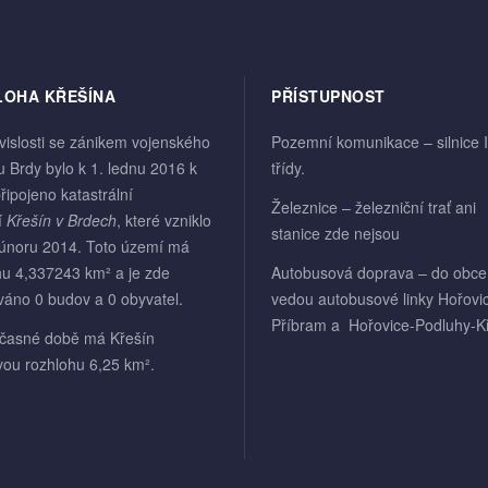
LOHA KŘEŠÍNA
PŘÍSTUPNOST
vislosti se zánikem vojenského
Pozemní komunikace – silnice II
u Brdy bylo k 1. lednu 2016 k
třídy.
řipojeno katastrální
Železnice – železniční trať ani
í
Křešín v Brdech
, které vzniklo
stanice zde nejsou
 únoru 2014. Toto území má
hu 4,337243 km² a je zde
Autobusová doprava – do obce
váno 0 budov a 0 obyvatel.
vedou autobusové linky Hořovi
Příbram a Hořovice-Podluhy-Kř
časné době má Křešín
vou rozhlohu 6,25 km².