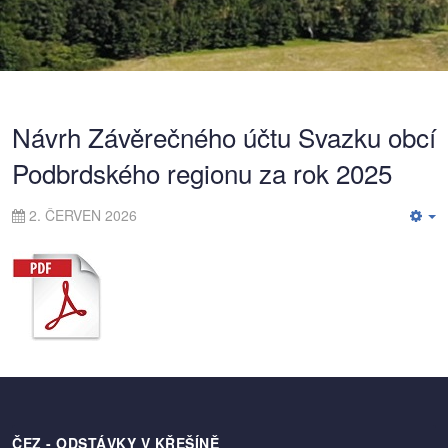
Návrh Závěrečného účtu Svazku obcí
Podbrdského regionu za rok 2025
2. ČERVEN 2026
E
ČEZ - ODSTÁVKY V KŘEŠÍNĚ