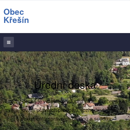
Obec
Křešín
Úřední deska
Úřední deska je veřejně přístupná plocha určená ke
zveřejňování právních předpisů, rozhodnutí a jiných
dokumentů správních orgánů a soudů.