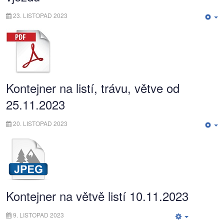
23. LISTOPAD 2023
E
Kontejner na listí, trávu, větve od
25.11.2023
20. LISTOPAD 2023
E
Kontejner na větvě listí 10.11.2023
9. LISTOPAD 2023