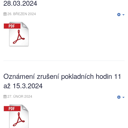
28.03.2024
26. BŘEZEN 2024
E
Oznámení zrušení pokladních hodin 11
až 15.3.2024
27. ÚNOR 2024
E