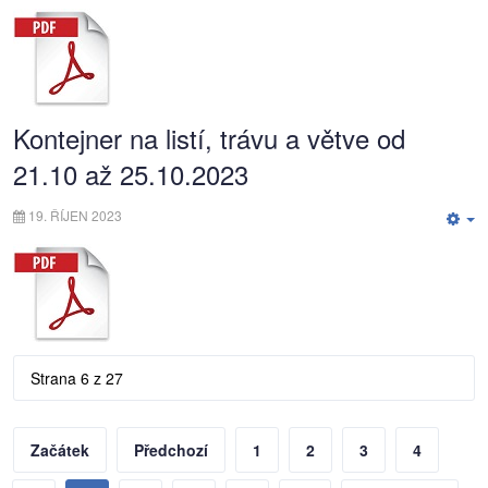
Empty
Kontejner na listí, trávu a větve od
21.10 až 25.10.2023
19. ŘÍJEN 2023
E
Strana 6 z 27
Začátek
Předchozí
1
2
3
4