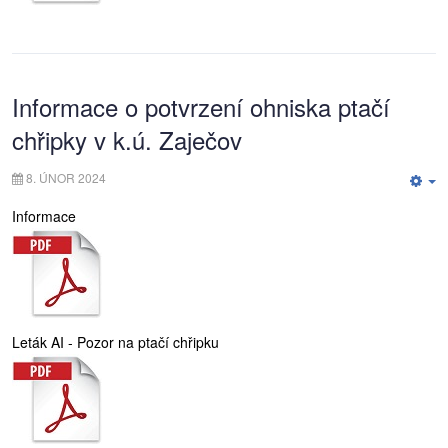
Informace o potvrzení ohniska ptačí
chřipky v k.ú. Zaječov
8. ÚNOR 2024
E
Informace
Leták AI - Pozor na ptačí chřipku