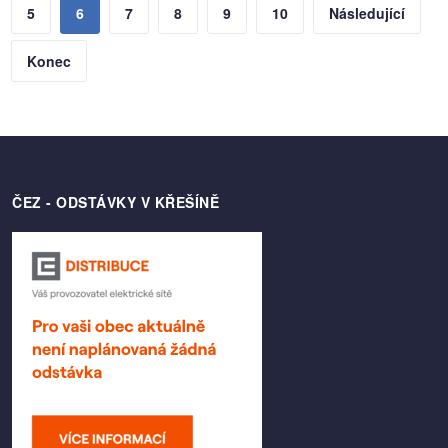
5
6
7
8
9
10
Následující
Konec
ČEZ - ODSTÁVKY V KŘEŠÍNĚ