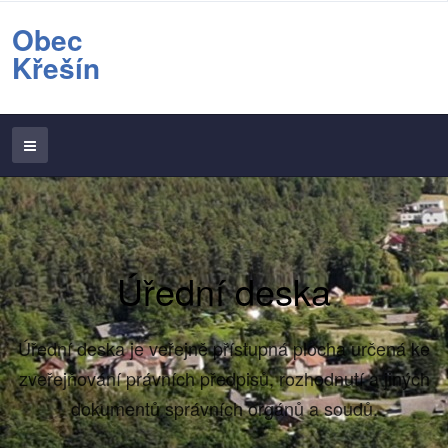
Obec
Křešín
Úřední deska
Úřední deska je veřejně přístupná plocha určená ke
zveřejňování právních předpisů, rozhodnutí a jiných
dokumentů správních orgánů a soudů.